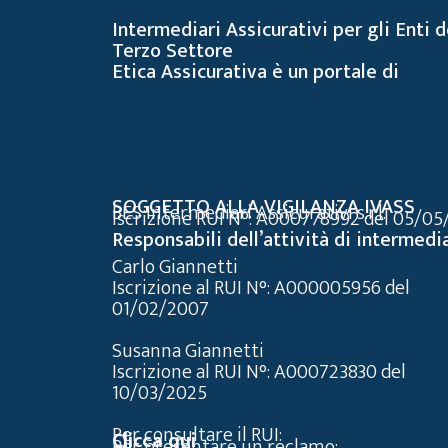
Intermediari Assicurativi per gli Enti d
Terzo Settore
Etica Assicurativa è un portale di
SOGGETTO ALLA VIGILANZA IVASS
BES Intermediari Assicurativi s.r.l.
Iscrizione RUI N°: A000778992 del 05/0
Responsabili dell’attività di intermedi
Carlo Giannetti
Iscrizione al RUI N°: A000005956 del
01/02/2007
Susanna Giannetti
Iscrizione al RUI N°: A000723830 del
10/03/2025
Per consultare il RUI:
Clicca qui
Per presentare un reclamo: