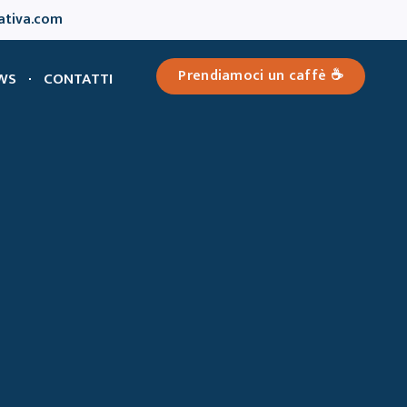
ativa.com
Prendiamoci un caffè ☕️
WS
CONTATTI