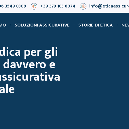
06 3549 8309
+39 379 183 6074
info@eticaassicur
AMO
SOLUZIONI ASSICURATIVE
STORIE DI ETICA
NE
dica per gli
 davvero e
assicurativa
ale