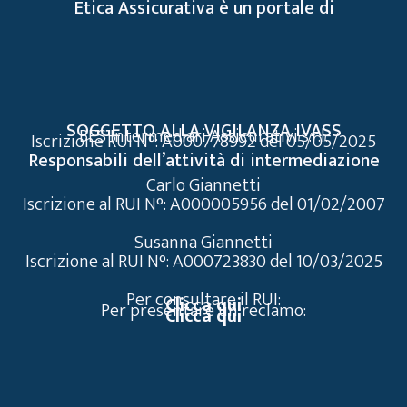
Etica Assicurativa è un portale di
SOGGETTO ALLA VIGILANZA IVASS
BES Intermediari Assicurativi s.r.l.
Iscrizione RUI N°: A000778992 del 05/05/2025
Responsabili dell’attività di intermediazione
Carlo Giannetti
Iscrizione al RUI N°: A000005956 del 01/02/2007
Susanna Giannetti
Iscrizione al RUI N°: A000723830 del 10/03/2025
Per consultare il RUI:
Clicca qui
Per presentare un reclamo:
Clicca qui