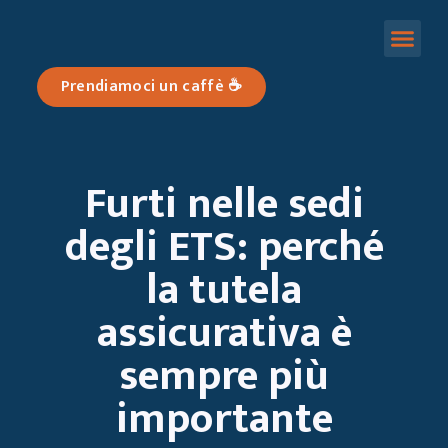
SOLUZIONI ASSICURATIVE
STORIE DI ETICA
Prendiamoci un caffè ☕️
Furti nelle sedi
degli ETS: perché
la tutela
assicurativa è
sempre più
importante