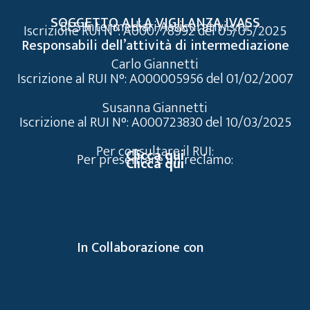
SOGGETTO ALLA VIGILANZA IVASS
BES Intermediari Assicurativi s.r.l.
Iscrizione RUI N°: A000778992 del 05/05/2025
Responsabili dell’attività di intermediazione
Carlo Giannetti
Iscrizione al RUI N°: A000005956 del 01/02/2007
Susanna Giannetti
Iscrizione al RUI N°: A000723830 del 10/03/2025
Per consultare il RUI:
Clicca qui
Per presentare un reclamo:
Clicca qui
In Collaborazione con