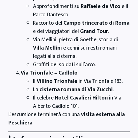
Approfondimenti su
Raffaele de Vico
e il
Parco Dantesco.
Racconto del
Campo trincerato di Roma
e dei viaggiatori del
Grand Tour
.
Via Mellini: pietra di Goethe, storia di
Villa Mellini
e cenni sui resti romani
legati alla cisterna.
Graffiti dei soldati sull’arco.
Via Trionfale – Cadlolo
Il
Villino Trionfale
in Via Trionfale 183.
La
cisterna romana di Via Zucchi
.
Il celebre
Hotel Cavalieri Hilton
in Via
Alberto Cadlolo 101.
L’escursione terminerà con una
visita esterna alla
Peschiera
.