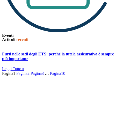
Eventi
Articoli
recenti
Furti nelle sedi degli ETS: perché la tutela assicurativa è sempre
più importante
Leggi Tutto »
Pagina
1
Pagina
2
Pagina
3
…
Pagina
10