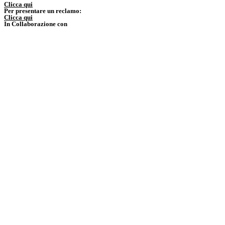
Clicca qui
Per presentare un reclamo:
Clicca qui
In Collaborazione con