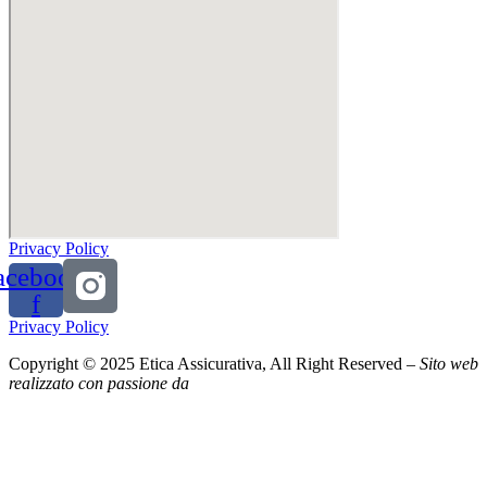
Privacy Policy
acebook-
f
Privacy Policy
Copyright © 2025 Etica Assicurativa, All Right Reserved –
Sito web
realizzato con passione da
Digital flow