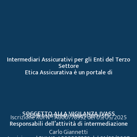
Intermediari Assicurativi per gli Enti del Terzo
Settore
Etica Assicurativa è un portale di
SOGGETTO ALLA VIGILANZA IVASS
BES Intermediari Assicurativi s.r.l.
Iscrizione RUI N°: A000778992 del 05/05/2025
Responsabili dell’attività di intermediazione
Carlo Giannetti