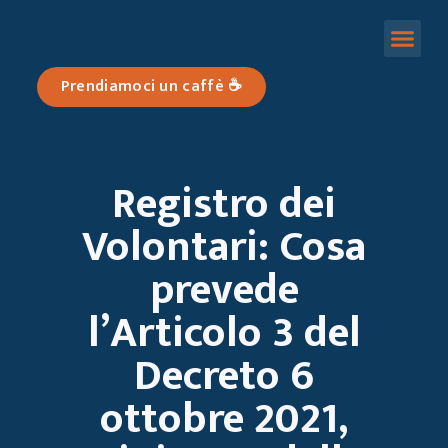
SOLUZIONI ASSICURATIVE
STORIE DI ETICA
Prendiamoci un caffè ☕️
Registro dei
Volontari: Cosa
prevede
l’Articolo 3 del
Decreto 6
ottobre 2021,