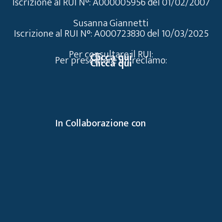
Iscrizione al RUI N°: A000005956 del 01/02/2007
Susanna Giannetti
Iscrizione al RUI N°: A000723830 del 10/03/2025
Per consultare il RUI:
Clicca qui
Per presentare un reclamo:
Clicca qui
In Collaborazione con